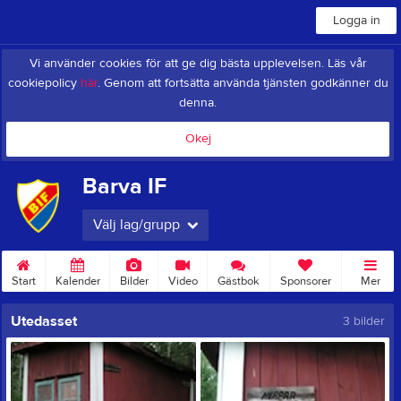
Logga in
Vi använder cookies för att ge dig bästa upplevelsen. Läs vår
cookiepolicy
här
. Genom att fortsätta använda tjänsten godkänner du
denna.
Okej
Barva IF
Välj lag/grupp
Start
Kalender
Bilder
Video
Gästbok
Sponsorer
Mer
Utedasset
3 bilder