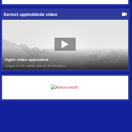
Senast uppladdade video
Ingen video uppladdad
Logga in och ladda upp ert första klipp