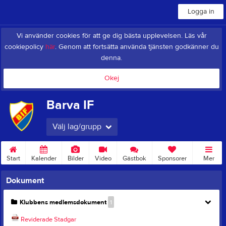
Logga in
Vi använder cookies för att ge dig bästa upplevelsen. Läs vår
cookiepolicy
här
. Genom att fortsätta använda tjänsten godkänner du
denna.
Okej
Barva IF
Välj lag/grupp
Start
Kalender
Bilder
Video
Gästbok
Sponsorer
Mer
Dokument
Klubbens medlemsdokument
1
Reviderade Stadgar