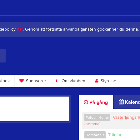
kiepolicy
här
. Genom att fortsätta använda tjänsten godkänner du denna.
tbok
Sponsorer
Om klubben
Styrelse
Kalend
På gång
Västerljungs I
Fotboll Herrar
(hemma)
Träning
Bordtennis