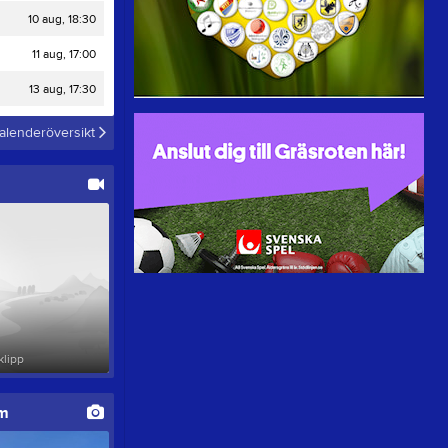
10 aug, 18:30
11 aug, 17:00
13 aug, 17:30
alenderöversikt
klipp
um