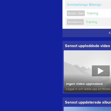
Sommarbingo Bilbingo
Träning
Boule - Dart
Träning
Bordtennis
K
Senast uppladdade video
Ingen video uppladdad
Logga in och ladda upp ert första 
Senast uppdaterade alb