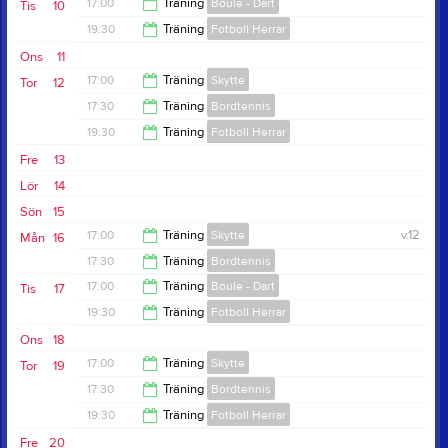
19:00
17:00
Träning
Boule - Dart
Tis
10
19:00
19:30
Träning
Fotboll Herrar
19:00
Ons
11
21:00
17:00
Träning
Skytte
Tor
12
17:30
Träning
Bordtennis
19:00
19:30
Träning
Fotboll Herrar
19:00
Fre
13
21:00
Lör
14
Sön
15
17:00
Träning
Skytte
v.12
Mån
16
17:30
Träning
Bordtennis
19:00
17:00
Träning
Boule - Dart
Tis
17
19:00
19:30
Träning
Fotboll Herrar
19:00
Ons
18
21:00
17:00
Träning
Skytte
Tor
19
17:30
Träning
Bordtennis
19:00
19:30
Träning
Fotboll Herrar
19:00
Fre
20