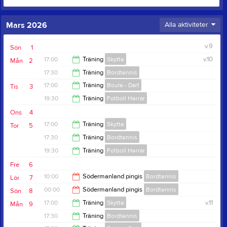
Mars 2026
Alla aktiviteter
v.9
Sön
1
17:00
Träning
Skytte
v.10
Mån
2
17:30
Träning
Bordtennis
19:00
17:00
Träning
Boule - Dart
Tis
3
19:00
19:30
Träning
Fotboll Herrar
19:00
Ons
4
21:00
17:00
Träning
Skytte
Tor
5
17:30
Träning
Bordtennis
19:00
19:30
Träning
Fotboll Herrar
19:00
Fre
6
21:00
10:00
Södermanland pingis
Bordtennis
Lör
7
00:00
Södermanland pingis
Bordtennis
Sön
8
00:00
17:00
Träning
Skytte
v.11
Mån
9
15:00
17:30
Träning
Bordtennis