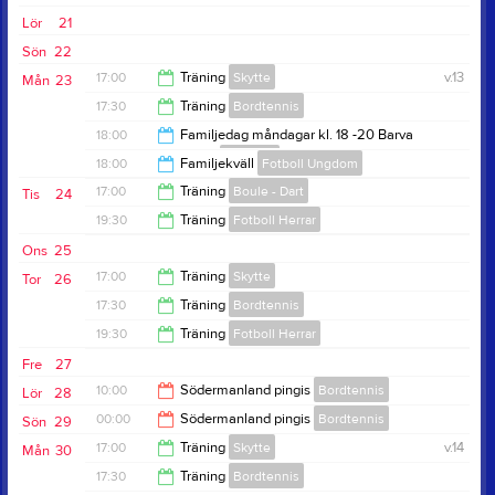
21:00
Lör
21
Sön
22
17:00
Träning
Skytte
v.13
Mån
23
17:30
Träning
Bordtennis
19:00
18:00
Familjedag måndagar kl. 18 -20 Barva
bygdegård
Prova på
19:00
18:00
Familjekväll
Fotboll Ungdom
20:00
17:00
Träning
Boule - Dart
Tis
24
20:00
19:30
Träning
Fotboll Herrar
19:00
Ons
25
21:00
17:00
Träning
Skytte
Tor
26
17:30
Träning
Bordtennis
19:00
19:30
Träning
Fotboll Herrar
19:00
Fre
27
21:00
10:00
Södermanland pingis
Bordtennis
Lör
28
00:00
Södermanland pingis
Bordtennis
Sön
29
00:00
17:00
Träning
Skytte
v.14
Mån
30
15:00
17:30
Träning
Bordtennis