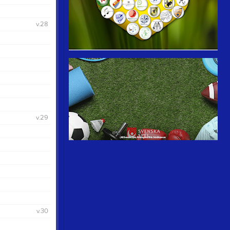
v.28
v.29
v.30