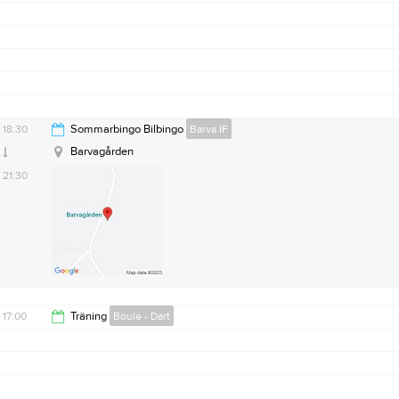
21:30
18:30
18:30
Sommarbingo Bilbingo
Barva IF
Barvagården
21:30
17:00
Träning
Boule - Dart
18:30