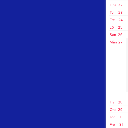
Ons
22
Tor
23
Fre
24
Lör
25
Sön
26
Mån
27
Tis
28
Ons
29
Tor
30
Fre
31