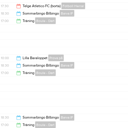
17:30
Telge Atletico FC (borta)
Fotboll Herrar
18:30
Sommarbingo Bilbingo
Barva IF
18:30
17:00
Träning
Boule - Dart
21:30
18:30
10:00
Lilla Baraloppet
Prova på
18:30
Sommarbingo Bilbingo
Barva IF
11:00
17:00
Träning
Boule - Dart
21:30
18:30
18:30
Sommarbingo Bilbingo
Barva IF
17:00
Träning
Boule - Dart