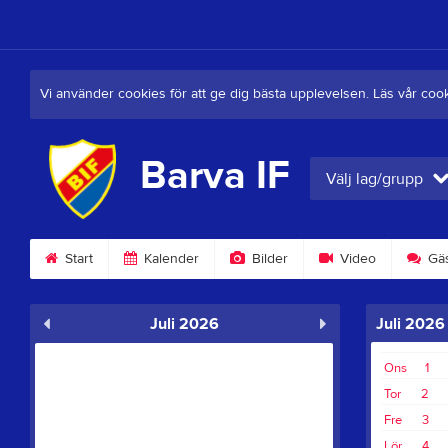
Vi använder cookies för att ge dig bästa upplevelsen. Läs vår coo
Barva IF
Välj lag/grupp
Start
Kalender
Bilder
Video
Gäs
Juli 2026
Juli 2026
Ons
1
Tor
2
Fre
3
Lör
4