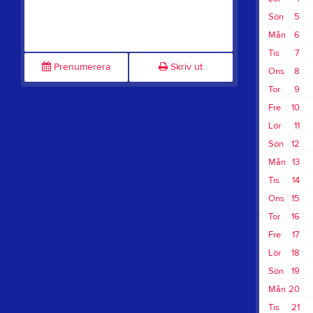
Sön
5
Mån
6
Tis
7
Prenumerera
Skriv ut
Ons
8
Tor
9
Fre
10
Lör
11
Sön
12
Mån
13
Tis
14
Ons
15
Tor
16
Fre
17
Lör
18
Sön
19
Mån
20
Tis
21