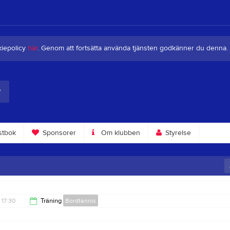
kiepolicy
här
. Genom att fortsätta använda tjänsten godkänner du denna.
tbok
Sponsorer
Om klubben
Styrelse
17:30
Träning
Bordtennis
19:00