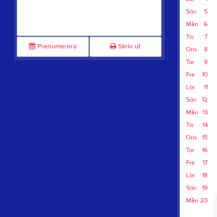
Sön
5
Mån
6
Tis
7
Prenumerera
Skriv ut
Ons
8
Tor
9
Fre
10
Lör
11
Sön
12
Mån
13
Tis
14
Ons
15
Tor
16
Fre
17
Lör
18
Sön
19
Mån
20