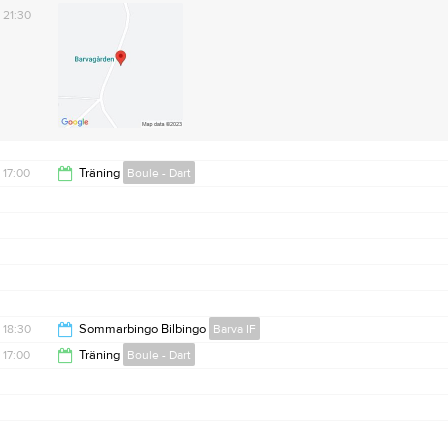
21:30
17:00
Träning
Boule - Dart
18:30
18:30
Sommarbingo Bilbingo
Barva IF
17:00
Träning
Boule - Dart
21:30
18:30