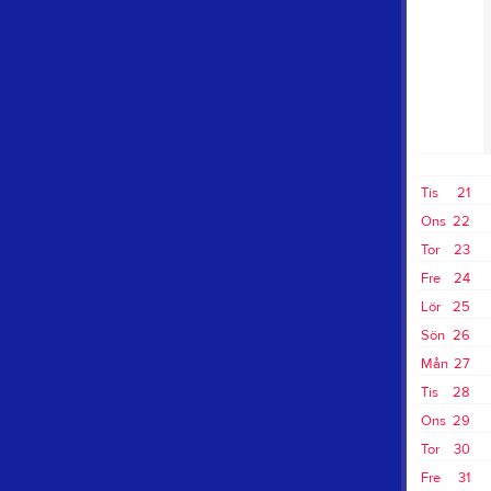
Tis
21
Ons
22
Tor
23
Fre
24
Lör
25
Sön
26
Mån
27
Tis
28
Ons
29
Tor
30
Fre
31