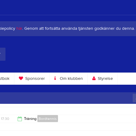
kiepolicy
här
. Genom att fortsätta använda tjänsten godkänner du denna.
tbok
Sponsorer
Om klubben
Styrelse
17:30
Träning
Bordtennis
19:00