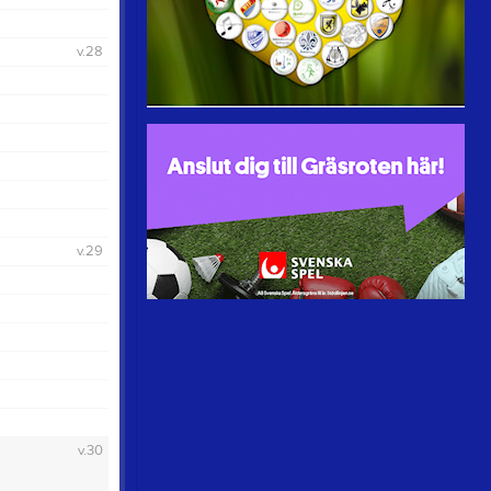
v.28
v.29
v.30