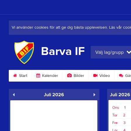
Vi använder cookies för att ge dig bästa upplevelsen. Läs vår coo
Barva IF
Välj lag/grupp
Start
Kalender
Bilder
Video
Gäs
Juli 2026
Juli 2026
Ons
1
Tor
2
Fre
3
Lör
4