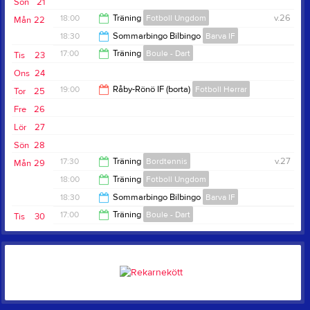
Sön
21
18:00
Träning
Fotboll Ungdom
v.26
Mån
22
18:30
Sommarbingo Bilbingo
Barva IF
20:00
17:00
Träning
Boule - Dart
Tis
23
21:30
Ons
24
18:30
19:00
Råby-Rönö IF (borta)
Fotboll Herrar
Tor
25
Fre
26
20:00
Lör
27
Sön
28
17:30
Träning
Bordtennis
v.27
Mån
29
18:00
Träning
Fotboll Ungdom
19:00
18:30
Sommarbingo Bilbingo
Barva IF
20:00
17:00
Träning
Boule - Dart
Tis
30
21:30
18:30