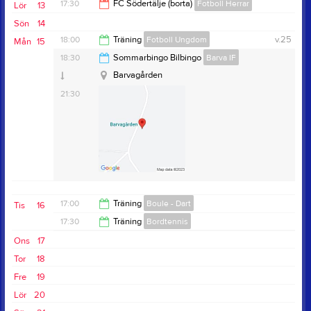
19:00
17:30
FC Södertälje (borta)
Fotboll Herrar
Lör
13
Sön
14
18:30
18:00
Träning
Fotboll Ungdom
v.25
Mån
15
18:30
Sommarbingo Bilbingo
Barva IF
20:00
Barvagården
Pilängen IP Barva
21:30
Anteckning:
Kom och ha kul med fotboll, andra bollar,
17:00
Träning
Boule - Dart
Tis
16
dans, m.m köp fika alla åldrar välkomna
17:30
Träning
Bordtennis
18:30
Ons
17
19:00
Tor
18
Fre
19
Lör
20