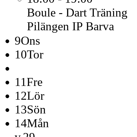
Boule - Dart
Träning
Pilängen IP Barva
9
Ons
10
Tor
11
Fre
12
Lör
13
Sön
14
Mån
v.29