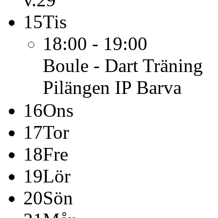
15
Tis
18:00 - 19:00
Boule - Dart
Träning
Pilängen IP Barva
16
Ons
17
Tor
18
Fre
19
Lör
20
Sön