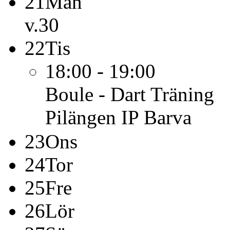
21
Mån
v.30
22
Tis
18:00 - 19:00
Boule - Dart
Träning
Pilängen IP Barva
23
Ons
24
Tor
25
Fre
26
Lör