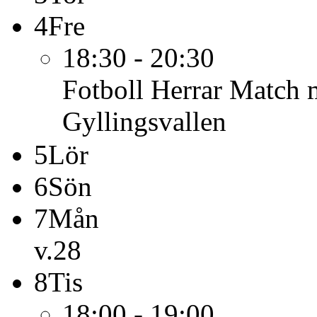
4
Fre
18:30 - 20:30
Fotboll Herrar
Match m
Gyllingsvallen
5
Lör
6
Sön
7
Mån
v.28
8
Tis
18:00 - 19:00