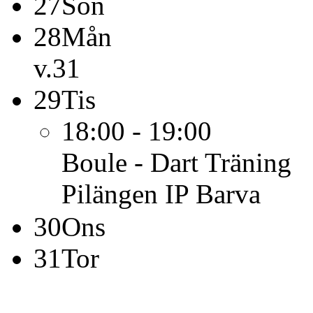
27
Sön
28
Mån
v.31
29
Tis
18:00 - 19:00
Boule - Dart
Träning
Pilängen IP Barva
30
Ons
31
Tor