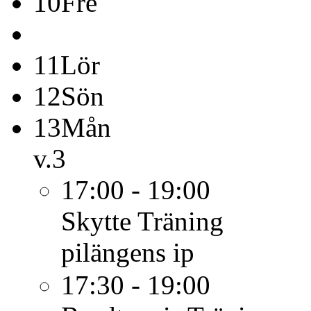
10
Fre
11
Lör
12
Sön
13
Mån
v.3
17:00 - 19:00
Skytte
Träning
pilängens ip
17:30 - 19:00