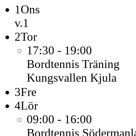
1
Ons
v.1
2
Tor
17:30 - 19:00
Bordtennis
Träning
Kungsvallen Kjula
3
Fre
4
Lör
09:00 - 16:00
Bordtennis
Södermanla