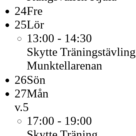
24
Fre
25
Lör
13:00 - 14:30
Skytte
Träningstävling
Munktellarenan
26
Sön
27
Mån
v.5
17:00 - 19:00
Skytte
Träning