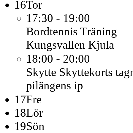
16
Tor
17:30 - 19:00
Bordtennis
Träning
Kungsvallen Kjula
18:00 - 20:00
Skytte
Skyttekorts tag
pilängens ip
17
Fre
18
Lör
19
Sön