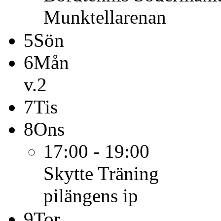
Munktellarenan
5
Sön
6
Mån
v.2
7
Tis
8
Ons
17:00 - 19:00
Skytte
Träning
pilängens ip
9
Tor